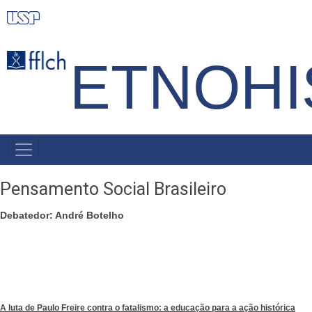
Pular
para
o
ETNOHI
conteúdo
principal
MENU
PRIMÁRIO
Pensamento Social Brasileiro
Debatedor: André Botelho
A luta de Paulo Freire contra o fatalismo: a educação para a ação histórica