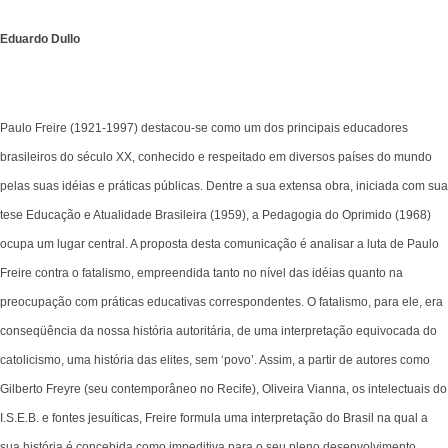
Eduardo Dullo
Paulo Freire (1921-1997) destacou-se como um dos principais educadores
brasileiros do século XX, conhecido e respeitado em diversos países do mundo
pelas suas idéias e práticas públicas. Dentre a sua extensa obra, iniciada com sua
tese Educação e Atualidade Brasileira (1959), a Pedagogia do Oprimido (1968)
ocupa um lugar central. A proposta desta comunicação é analisar a luta de Paulo
Freire contra o fatalismo, empreendida tanto no nível das idéias quanto na
preocupação com práticas educativas correspondentes. O fatalismo, para ele, era
conseqüência da nossa história autoritária, de uma interpretação equivocada do
catolicismo, uma história das elites, sem ‘povo’. Assim, a partir de autores como
Gilberto Freyre (seu contemporâneo no Recife), Oliveira Vianna, os intelectuais do
I.S.E.B. e fontes jesuíticas, Freire formula uma interpretação do Brasil na qual a
sua história é concebida como impeditiva para o seu pleno desenvolvimento.