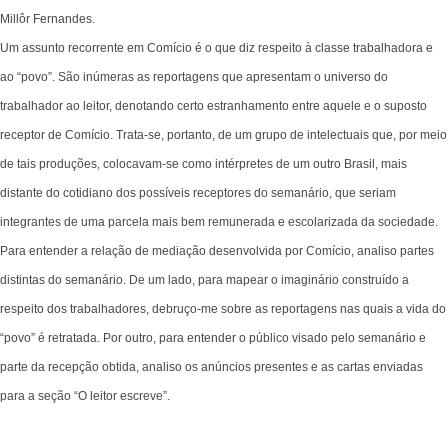
Millôr Fernandes.
Um assunto recorrente em Comício é o que diz respeito à classe trabalhadora e
ao “povo”. São inúmeras as reportagens que apresentam o universo do
trabalhador ao leitor, denotando certo estranhamento entre aquele e o suposto
receptor de Comício. Trata-se, portanto, de um grupo de intelectuais que, por meio
de tais produções, colocavam-se como intérpretes de um outro Brasil, mais
distante do cotidiano dos possíveis receptores do semanário, que seriam
integrantes de uma parcela mais bem remunerada e escolarizada da sociedade.
Para entender a relação de mediação desenvolvida por Comício, analiso partes
distintas do semanário. De um lado, para mapear o imaginário construído a
respeito dos trabalhadores, debruço-me sobre as reportagens nas quais a vida do
“povo” é retratada. Por outro, para entender o público visado pelo semanário e
parte da recepção obtida, analiso os anúncios presentes e as cartas enviadas
para a seção “O leitor escreve”.